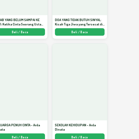
JAB YANG BELUM SAMPAI KE
DOA YANG TIDAK BUTUH SINYAL:
I: Ketika Cinta Seorang Ustadz
Kisah Tiga Jiwa yang Tersesat di
jadi Cermin yang Paling
Era AI dan Menemukan Jalan
Beli / Baca
Beli / Baca
am - Arda Dinata
Pulang di Bulan Ramadhan" -
Arda Dinata
LUARGA PENUH CINTA - Arda
SEKOLAH KEHIDUPAN - Arda
nata
Dinata
Beli / Baca
Beli / Baca