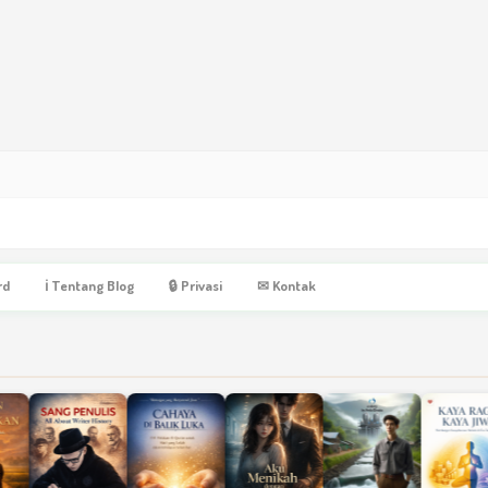
rd
ℹ Tentang Blog
🔒 Privasi
✉ Kontak