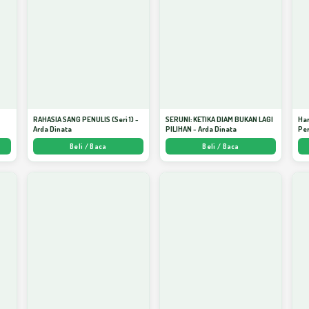
S
RAHASIA SANG PENULIS (Seri 1) -
SERUNI: KETIKA DIAM BUKAN LAGI
Har
Arda Dinata
PILIHAN - Arda Dinata
Per
Beli / Baca
Beli / Baca