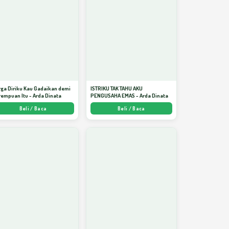
ga Diriku Kau Gadaikan demi
ISTRIKU TAK TAHU AKU
empuan Itu - Arda Dinata
PENGUSAHA EMAS - Arda Dinata
Beli / Baca
Beli / Baca