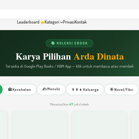
Leaderboard
Kategori
Privasi
Kontak
📚 KOLEKSI EBOOK
Karya Pilihan
Arda Dinata
Tersedia di Google Play Books / KBM App — klik untuk membaca atau membeli
✍️ Menulis
🏥 Kesehatan
👨‍👩‍👧 Keluarga
🌟 Novel/Fiksi
Menampilkan
47
judul ebook