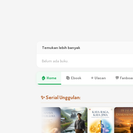
Temukan lebih banyak
Belum ada buku.
🏠 Home
📚 Ebook
⭐ Ulasan
💬 Fanboa
✨ Serial Unggulan: