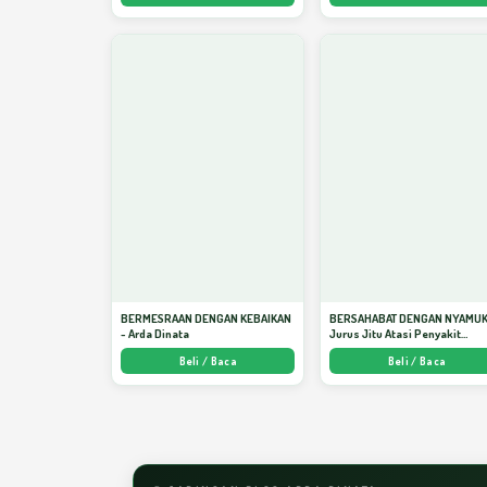
BERMESRAAN DENGAN KEBAIKAN
BERSAHABAT DENGAN NYAMUK
- Arda Dinata
Jurus Jitu Atasi Penyakit
Bersumber Nyamuk - Arda Din
Beli / Baca
Beli / Baca