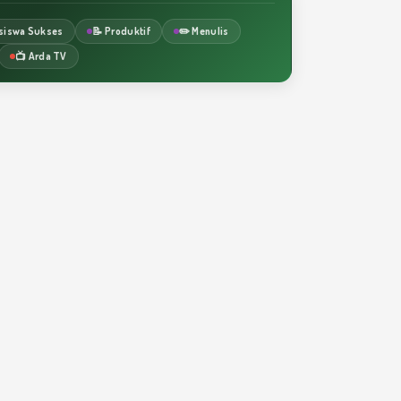
siswa Sukses
📝 Produktif
✏️ Menulis
📺 Arda TV