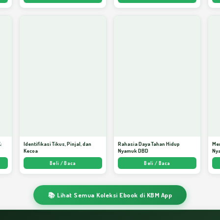
:
Identifikasi Tikus, Pinjal, dan
Rahasia Daya Tahan Hidup
Me
Kecoa
Nyamuk DBD
Ny
ata
Beli / Baca
Beli / Baca
📚 Lihat Semua Koleksi Ebook di KBM App