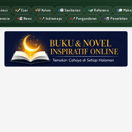
irasi
🖊️ Esai
💡 Kolom
🏥 Sanitarian
🌿 Referensi
🎓 Maha
onesia
📰 News
📍 Indramayu
📍 Pangandaran
📕 Penerbitan