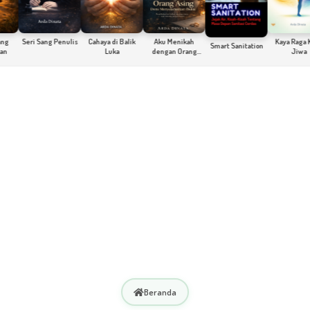
Seri Sang Penulis
Cahaya di Balik
Aku Menikah
Kaya Raga Kaya
Smart Sanitation
Luka
dengan Orang
Jiwa
Asing Demi
Menyelamatkan
Ibuku
Beranda