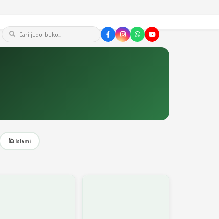
🕌 Islami