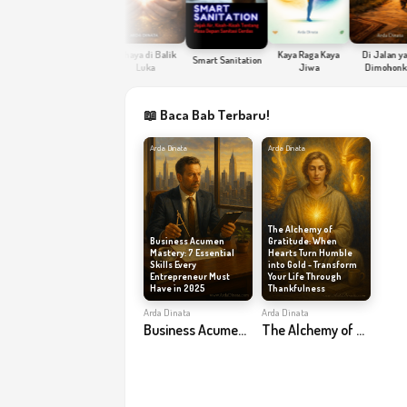
Seri Sang Penulis
Cahaya di Balik
Kaya Raga Kaya
Di Jalan yang
Smart Sanitation
Luka
Jiwa
Dimohonkan
📖 Baca Bab Terbaru!
Arda Dinata
Arda Dinata
The Alchemy of
Business Acumen
Gratitude: When
Mastery: 7 Essential
Hearts Turn Humble
Skills Every
into Gold - Transform
Entrepreneur Must
Your Life Through
Have in 2025
Thankfulness
Arda Dinata
Arda Dinata
Business Acumen Mastery: 7 Essential Skills Every Entrepreneur Must Have in 2025
The Alchemy of Gratitude: When Hearts Turn Humble into Gold - Transform Your Life Through Thankfulness