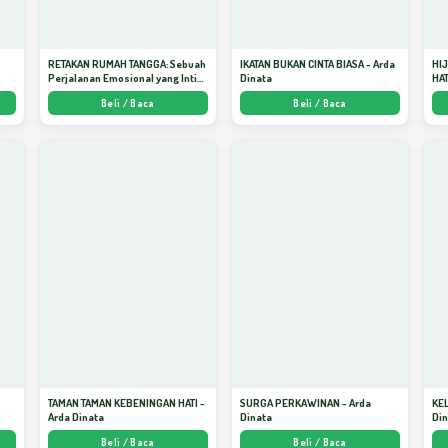
RETAKAN RUMAH TANGGA: Sebuah
IKATAN BUKAN CINTA BIASA - Arda
HI
Perjalanan Emosional yang Intim
Dinata
HAT
dan Mendalam - Arda Dinata
Men
Beli / Baca
Beli / Baca
Kej
TAMAN TAMAN KEBENINGAN HATI -
SURGA PERKAWINAN - Arda
KE
Arda Dinata
Dinata
Di
Beli / Baca
Beli / Baca