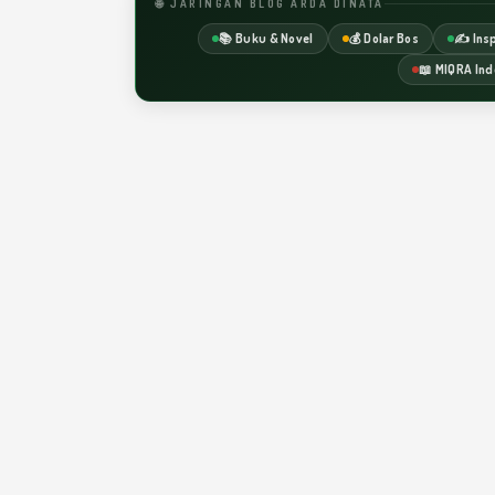
🌐 JARINGAN BLOG ARDA DINATA
📚 Buku & Novel
💰 Dolar Bos
✍️ Insp
📖 MIQRA Ind