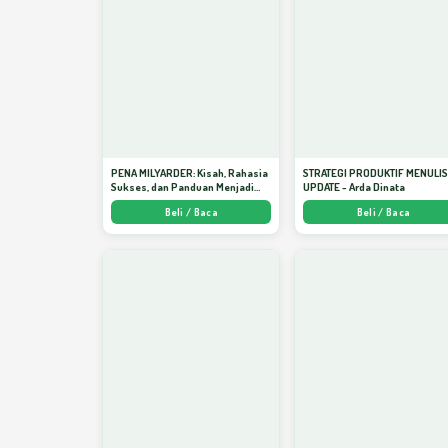
PENA MILYARDER: Kisah, Rahasia
STRATEGI PRODUKTIF MENULI
Sukses, dan Panduan Menjadi
UPDATE - Arda Dinata
Penulis 1 Milyar di KBM App dari
Beli / Baca
Beli / Baca
Nol - Arda Dinata