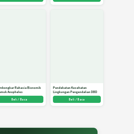
mbongkar Rahasia Bionomik
Pendekatan Kesehatan
amuk Anopheles
Lingkungan Pengendalian DBD
Beli / Baca
Beli / Baca