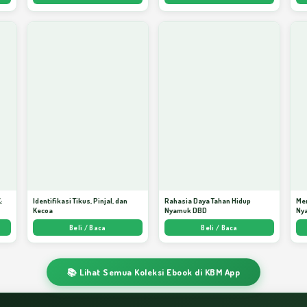
:
Identifikasi Tikus, Pinjal, dan
Rahasia Daya Tahan Hidup
Me
Kecoa
Nyamuk DBD
Ny
ata
Beli / Baca
Beli / Baca
📚 Lihat Semua Koleksi Ebook di KBM App