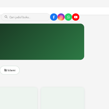
🕌 Islami