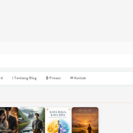
rd
ℹ Tentang Blog
🔒 Privasi
✉ Kontak