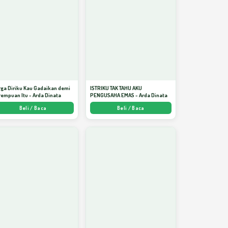
ga Diriku Kau Gadaikan demi
ISTRIKU TAK TAHU AKU
empuan Itu - Arda Dinata
PENGUSAHA EMAS - Arda Dinata
Beli / Baca
Beli / Baca