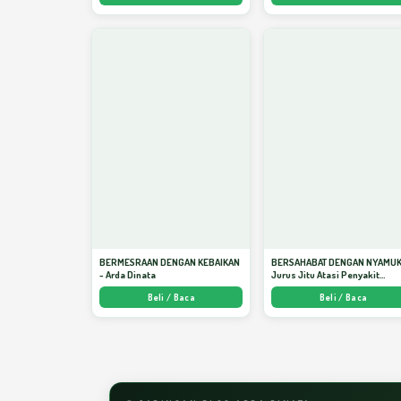
BERMESRAAN DENGAN KEBAIKAN
BERSAHABAT DENGAN NYAMUK
- Arda Dinata
Jurus Jitu Atasi Penyakit
Bersumber Nyamuk - Arda Din
Beli / Baca
Beli / Baca