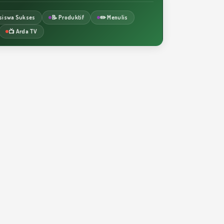
siswa Sukses
📝 Produktif
✏️ Menulis
📺 Arda TV