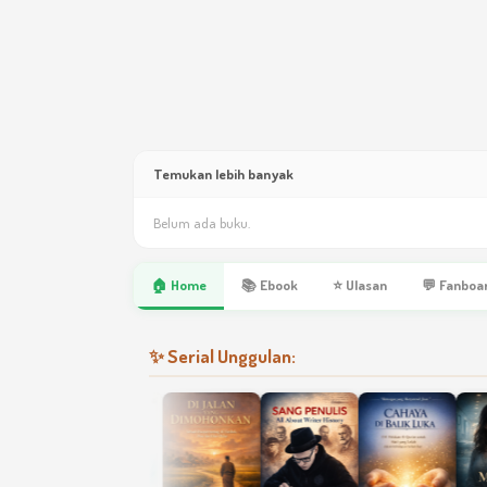
Temukan lebih banyak
Belum ada buku.
🏠 Home
📚 Ebook
⭐ Ulasan
💬 Fanboa
✨ Serial Unggulan: