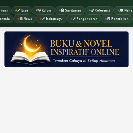
irasi
🖊️ Esai
💡 Kolom
🏥 Sanitarian
🌿 Referensi
🎓 Maha
onesia
📰 News
📍 Indramayu
📍 Pangandaran
📕 Penerbitan