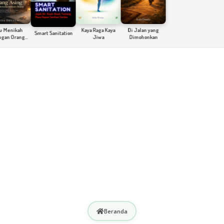
nikah
Kaya Raga Kaya
Di Jalan yang
Smart Sanitation
 Orang
Jiwa
Dimohonkan
 Demi
matkan
ku
Beranda