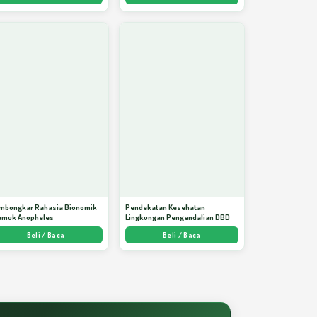
mbongkar Rahasia Bionomik
Pendekatan Kesehatan
amuk Anopheles
Lingkungan Pengendalian DBD
Beli / Baca
Beli / Baca