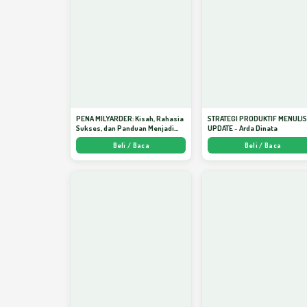
PENA MILYARDER: Kisah, Rahasia
STRATEGI PRODUKTIF MENULI
Sukses, dan Panduan Menjadi
UPDATE - Arda Dinata
Penulis 1 Milyar di KBM App dari
Beli / Baca
Beli / Baca
Nol - Arda Dinata