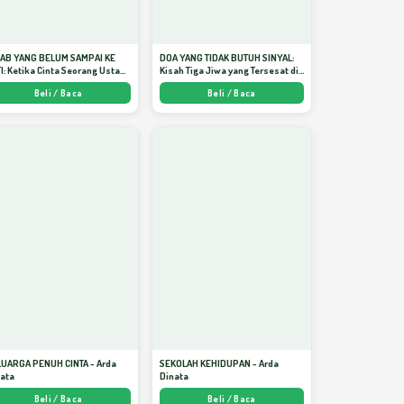
JAB YANG BELUM SAMPAI KE
DOA YANG TIDAK BUTUH SINYAL:
I: Ketika Cinta Seorang Ustadz
Kisah Tiga Jiwa yang Tersesat di
jadi Cermin yang Paling
Era AI dan Menemukan Jalan
Beli / Baca
Beli / Baca
am - Arda Dinata
Pulang di Bulan Ramadhan" -
Arda Dinata
LUARGA PENUH CINTA - Arda
SEKOLAH KEHIDUPAN - Arda
nata
Dinata
Beli / Baca
Beli / Baca