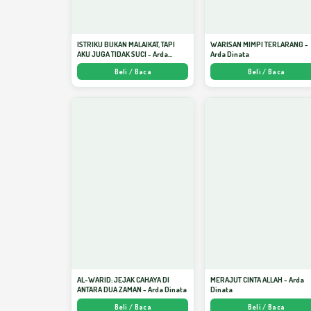
ISTRIKU BUKAN MALAIKAT, TAPI
WARISAN MIMPI TERLARANG -
AKU JUGA TIDAK SUCI - Arda
Arda Dinata
Dinata
Beli / Baca
Beli / Baca
AL-WARID: JEJAK CAHAYA DI
MERAJUT CINTA ALLAH - Arda
ANTARA DUA ZAMAN - Arda Dinata
Dinata
Beli / Baca
Beli / Baca