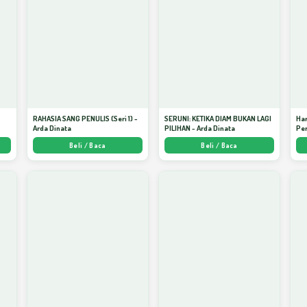
S
RAHASIA SANG PENULIS (Seri 1) -
SERUNI: KETIKA DIAM BUKAN LAGI
Har
Arda Dinata
PILIHAN - Arda Dinata
Per
Beli / Baca
Beli / Baca