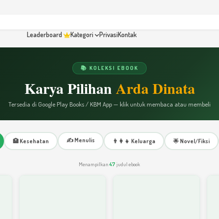
Leaderboard
Kategori
Privasi
Kontak
📚 KOLEKSI EBOOK
Karya Pilihan
Arda Dinata
Tersedia di Google Play Books / KBM App — klik untuk membaca atau membeli
✍️ Menulis
🏥 Kesehatan
👨‍👩‍👧 Keluarga
🌟 Novel/Fiksi
Menampilkan
47
judul ebook