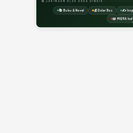
🌐 JARINGAN BLOG ARDA DINATA
📚 Buku & Novel
💰 Dolar Bos
✍️ Insp
📖 MIQRA Ind