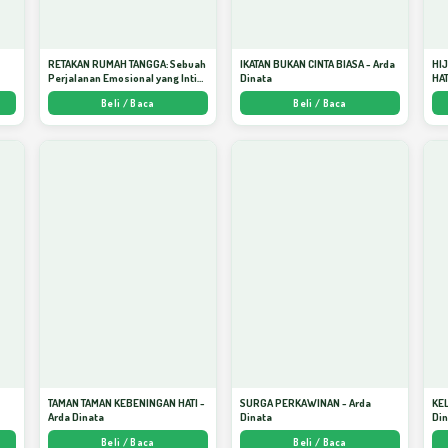
RETAKAN RUMAH TANGGA: Sebuah
IKATAN BUKAN CINTA BIASA - Arda
HI
Perjalanan Emosional yang Intim
Dinata
HAT
dan Mendalam - Arda Dinata
Men
Beli / Baca
Beli / Baca
Kej
TAMAN TAMAN KEBENINGAN HATI -
SURGA PERKAWINAN - Arda
KE
Arda Dinata
Dinata
Di
Beli / Baca
Beli / Baca