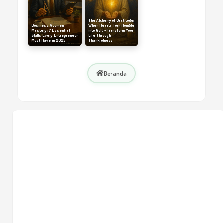
The Alchemy of Gratitude:
Business Acumen
When Hearts Turn Humble
Mastery: 7 Essential
into Gold - Transform Your
Skills Every Entrepreneur
Life Through
Must Have in 2025
Thankfulness
Beranda