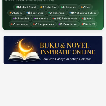
📚 Buku & Novel
💰 Dolar Bos
✍️ Inspirasi
🖊️ Esai
💡 Kolom
🏥 Sanitarian
🌿 Referensi
🎓 Mahasiswa Sukses
📝 Produktif
✏️ Menulis
📖 MIQRA Indonesia
📰 News
📍 Indramayu
📍 Pangandaran
📕 Penerbitan
📺 Arda TV