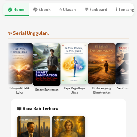
🏠 Home
📚 Ebook
⭐ Ulasan
💬 Fanboard
ℹ Tentang 
✨ Serial Unggulan:
Cahaya di Balik
Kaya Raga Kaya
Di Jalan yang
Seri Sang Penulis
Smart Sanitation
Luka
Jiwa
Dimohonkan
📖 Baca Bab Terbaru!
Arda Dinata
Arda Dinata