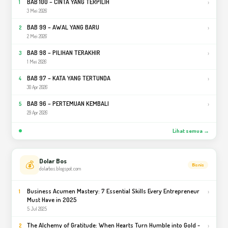
BAB 100 – CINTA YANG TERPILIH
›
1
3 Mei 2026
BAB 99 – AWAL YANG BARU
›
2
2 Mei 2026
BAB 98 – PILIHAN TERAKHIR
›
3
1 Mei 2026
BAB 97 – KATA YANG TERTUNDA
›
4
30 Apr 2026
BAB 96 – PERTEMUAN KEMBALI
›
5
29 Apr 2026
Lihat semua →
Dolar Bos
💰
Bisnis
dolarbos.blogspot.com
Business Acumen Mastery: 7 Essential Skills Every Entrepreneur
›
1
Must Have in 2025
5 Jul 2025
The Alchemy of Gratitude: When Hearts Turn Humble into Gold -
›
2