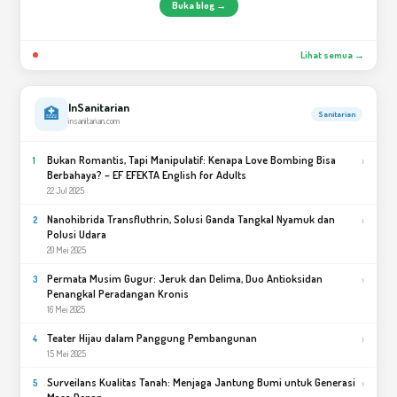
Buka blog →
Lihat semua →
InSanitarian
🏥
Sanitarian
insanitarian.com
Bukan Romantis, Tapi Manipulatif: Kenapa Love Bombing Bisa
›
1
Berbahaya? – EF EFEKTA English for Adults
22 Jul 2025
Nanohibrida Transfluthrin, Solusi Ganda Tangkal Nyamuk dan
›
2
Polusi Udara
20 Mei 2025
Permata Musim Gugur: Jeruk dan Delima, Duo Antioksidan
›
3
Penangkal Peradangan Kronis
16 Mei 2025
Teater Hijau dalam Panggung Pembangunan
›
4
15 Mei 2025
Surveilans Kualitas Tanah: Menjaga Jantung Bumi untuk Generasi
›
5
Masa Depan