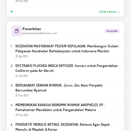
29 Mar 2026
Lihat semua →
Penerbitan
📕
Penerbit
penerbitan.produktifmenulis.com
KESEHATAN MASYARAKAT PESISIR KEPULAUAN: Membangun Sistem
›
1
Pelayanan Kesehatan Berkelanjutan untuk Indonesia Maritim
26 Agu 2025
EKSTRAKSI PLUCHEA INDICA DIFFUSER: Inovasi untuk Pengendalian
›
2
Coliform pada Air Bersih
24 Feb 2025
BERSAHABAT DENGAN NYAMUK: Jurus Jitu Atasi Penyakit
›
3
Bersumber Nyamuk
20 Mar 2024
MEMBONGKAR RAHASIA BIONOMIK NYAMUK ANOPHELES SP.:
›
4
Pemahaman Mendalam untuk Pengendalian Malaria
20 Mar 2024
PRODUKTIF MENULIS ARTIKEL KESEHATAN: Rahasia Agar Dapat
›
5
Menulis di Majalah & Koran