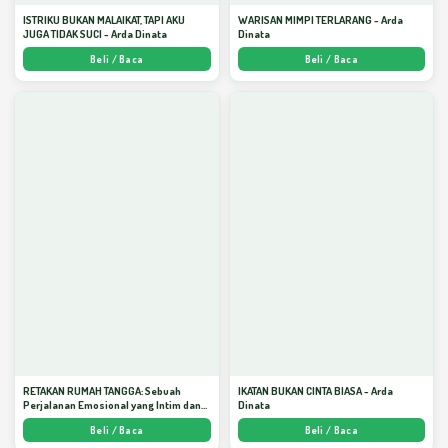
ISTRIKU BUKAN MALAIKAT, TAPI AKU
WARISAN MIMPI TERLARANG - Arda
JUGA TIDAK SUCI - Arda Dinata
Dinata
Beli / Baca
Beli / Baca
RETAKAN RUMAH TANGGA: Sebuah
IKATAN BUKAN CINTA BIASA - Arda
Perjalanan Emosional yang Intim dan
Dinata
Mendalam - Arda Dinata
Beli / Baca
Beli / Baca