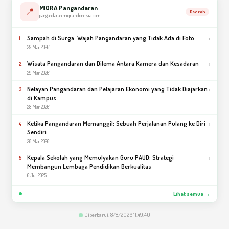
MIQRA Pangandaran
📍
Daerah
pangandaran.miqraindonesia.com
Sampah di Surga: Wajah Pangandaran yang Tidak Ada di Foto
›
1
29 Mar 2026
Wisata Pangandaran dan Dilema Antara Kamera dan Kesadaran
›
2
29 Mar 2026
Nelayan Pangandaran dan Pelajaran Ekonomi yang Tidak Diajarkan
›
3
di Kampus
28 Mar 2026
Ketika Pangandaran Memanggil: Sebuah Perjalanan Pulang ke Diri
›
4
Sendiri
28 Mar 2026
Kepala Sekolah yang Memulyakan Guru PAUD: Strategi
›
5
Membangun Lembaga Pendidikan Berkualitas
6 Jul 2025
Lihat semua →
Diperbarui: 8/8/2026 11.49.40