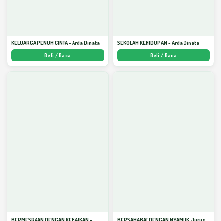
KELUARGA PENUH CINTA - Arda Dinata
SEKOLAH KEHIDUPAN - Arda Dinata
Beli / Baca
Beli / Baca
BERMESRAAN DENGAN KEBAIKAN -
BERSAHABAT DENGAN NYAMUK: Jurus