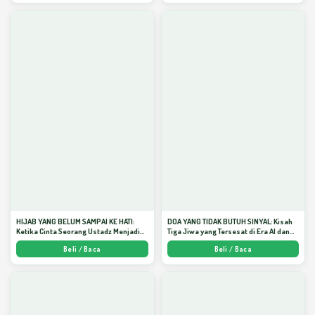
HIJAB YANG BELUM SAMPAI KE HATI:
DOA YANG TIDAK BUTUH SINYAL: Kisah
Ketika Cinta Seorang Ustadz Menjadi
Tiga Jiwa yang Tersesat di Era AI dan
Cermin yang Paling Kejam - Arda
Menemukan Jalan Pulang di Bulan
Beli / Baca
Beli / Baca
Dinata
Ramadhan" - Arda Dinata