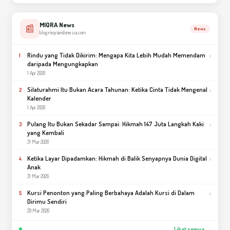
MIQRA News
📰
News
blog.miqraindonesia.com
Rindu yang Tidak Dikirim: Mengapa Kita Lebih Mudah Memendam
›
1
daripada Mengungkapkan
1 Apr 2026
Silaturahmi Itu Bukan Acara Tahunan: Ketika Cinta Tidak Mengenal
›
2
Kalender
1 Apr 2026
Pulang Itu Bukan Sekadar Sampai: Hikmah 147 Juta Langkah Kaki
›
3
yang Kembali
31 Mar 2026
Ketika Layar Dipadamkan: Hikmah di Balik Senyapnya Dunia Digital
›
4
Anak
31 Mar 2026
Kursi Penonton yang Paling Berbahaya Adalah Kursi di Dalam
›
5
Dirimu Sendiri
29 Mar 2026
Lihat semua →