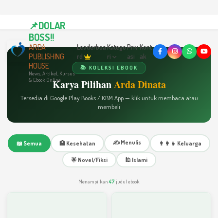
📌DOLAR
BOSS!!
ARDA
Leaderboa
Katego
Priv
Kont
PUBLISHING
rd
ri
asi
ak
HOUSE
📚 KOLEKSI EBOOK
News, Artikel, Kursus
& Ebook Online
Karya Pilihan
Arda Dinata
Tersedia di Google Play Books / KBM App — klik untuk membaca atau
membeli
✍️ Menulis
📖 Semua
🏥 Kesehatan
👨‍👩‍👧 Keluarga
🌟 Novel/Fiksi
🕌 Islami
Menampilkan
47
judul ebook