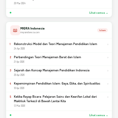
20 Mar 2024
Lihat semua →
MIQRA Indonesia
📖
Islam
miqraindonesia.com
Rekonstruksi Model dan Teori Manajemen Pendidikan Islam
›
1
24 Apr 2026
Perbandingan Teori Manajemen Barat dan Islam
›
2
21 Apr 2026
Sejarah dan Konsep Manajemen Pendidikan Indonesia
›
3
20 Apr 2026
Kepemimpinan Pendidikan Islam: Gaya, Etika, dan Spiritualitas
›
4
19 Apr 2026
Ketika Rayap Bicara: Pelajaran Sains dan Kearifan Lokal dari
›
5
Makhluk Terkecil di Bawah Lantai Kita
13 Mar 2026
Lihat semua →