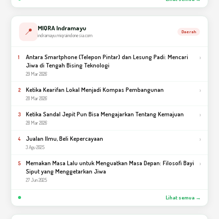
MIQRA Indramayu
📍
Daerah
indramayu.miqraindonesia.com
Antara Smartphone (Telepon Pintar) dan Lesung Padi: Mencari
›
1
Jiwa di Tengah Bising Teknologi
29 Mar 2026
Ketika Kearifan Lokal Menjadi Kompas Pembangunan
›
2
28 Mar 2026
Ketika Sandal Jepit Pun Bisa Mengajarkan Tentang Kemajuan
›
3
28 Mar 2026
Jualan Ilmu, Beli Kepercayaan
›
4
3 Agu 2025
Memakan Masa Lalu untuk Menguatkan Masa Depan: Filosofi Bayi
›
5
Siput yang Menggetarkan Jiwa
27 Jun 2025
Lihat semua →