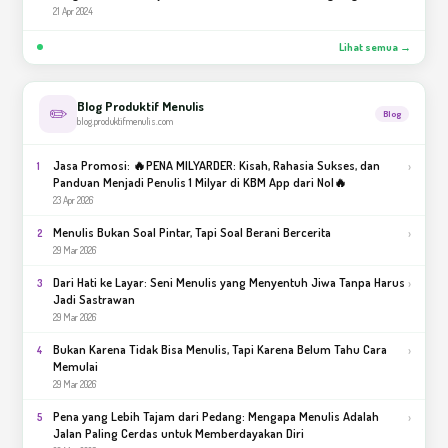
21 Apr 2024
Lihat semua →
Blog Produktif Menulis
✏️
Blog
blog.produktifmenulis.com
Jasa Promosi: 🔥PENA MILYARDER: Kisah, Rahasia Sukses, dan
›
1
Panduan Menjadi Penulis 1 Milyar di KBM App dari Nol🔥
23 Apr 2026
Menulis Bukan Soal Pintar, Tapi Soal Berani Bercerita
›
2
29 Mar 2026
Dari Hati ke Layar: Seni Menulis yang Menyentuh Jiwa Tanpa Harus
›
3
Jadi Sastrawan
29 Mar 2026
Bukan Karena Tidak Bisa Menulis, Tapi Karena Belum Tahu Cara
›
4
Memulai
29 Mar 2026
Pena yang Lebih Tajam dari Pedang: Mengapa Menulis Adalah
›
5
Jalan Paling Cerdas untuk Memberdayakan Diri