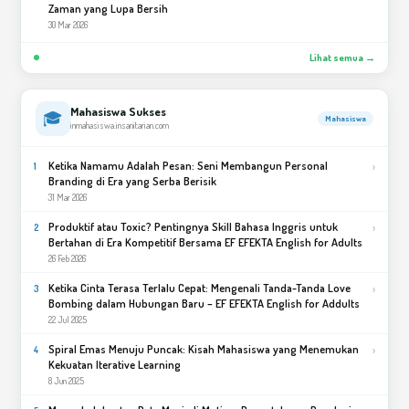
Zaman yang Lupa Bersih
30 Mar 2026
Lihat semua →
Mahasiswa Sukses
🎓
Mahasiswa
inmahasiswa.insanitarian.com
Ketika Namamu Adalah Pesan: Seni Membangun Personal
›
1
Branding di Era yang Serba Berisik
31 Mar 2026
Produktif atau Toxic? Pentingnya Skill Bahasa Inggris untuk
›
2
Bertahan di Era Kompetitif Bersama EF EFEKTA English for Adults
26 Feb 2026
Ketika Cinta Terasa Terlalu Cepat: Mengenali Tanda-Tanda Love
›
3
Bombing dalam Hubungan Baru – EF EFEKTA English for Addults
22 Jul 2025
Spiral Emas Menuju Puncak: Kisah Mahasiswa yang Menemukan
›
4
Kekuatan Iterative Learning
8 Jun 2025