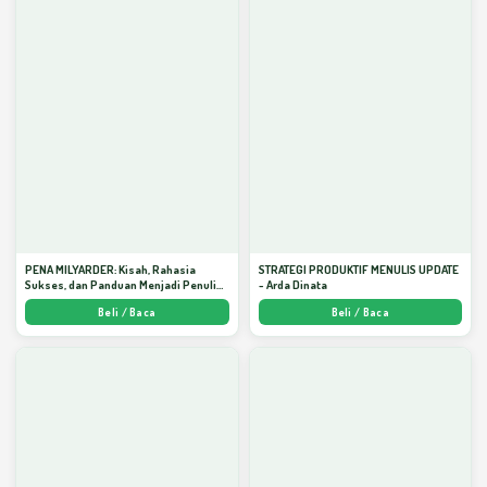
PENA MILYARDER: Kisah, Rahasia
STRATEGI PRODUKTIF MENULIS UPDATE
Sukses, dan Panduan Menjadi Penulis 1
- Arda Dinata
Milyar di KBM App dari Nol - Arda Dinata
Beli / Baca
Beli / Baca