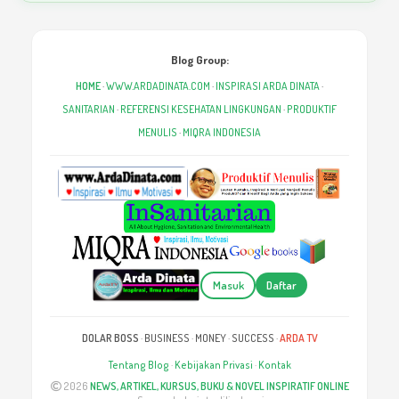
Blog Group:
HOME
·
WWW.ARDADINATA.COM
·
INSPIRASI ARDA DINATA
·
SANITARIAN
·
REFERENSI KESEHATAN LINGKUNGAN
·
PRODUKTIF
MENULIS
·
MIQRA INDONESIA
Masuk
Daftar
DOLAR BOSS
·
BUSINESS
·
MONEY
·
SUCCESS
·
ARDA TV
Tentang Blog
·
Kebijakan Privasi
·
Kontak
2026
NEWS, ARTIKEL, KURSUS, BUKU & NOVEL INSPIRATIF ONLINE