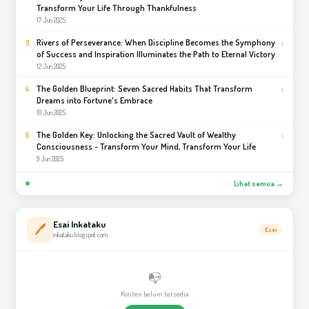
Transform Your Life Through Thankfulness
17 Jun 2025
Rivers of Perseverance: When Discipline Becomes the Symphony
›
3
of Success and Inspiration Illuminates the Path to Eternal Victory
12 Jun 2025
The Golden Blueprint: Seven Sacred Habits That Transform
›
4
Dreams into Fortune's Embrace
10 Jun 2025
The Golden Key: Unlocking the Sacred Vault of Wealthy
›
5
Consciousness - Transform Your Mind, Transform Your Life
9 Jun 2025
Lihat semua →
Esai Inkataku
🖊️
Esai
inkataku.blogspot.com
📭
Konten belum tersedia