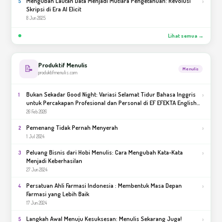
Mengubah Lautan Data Menjadi Mutiara Pengetahuan: Revolusi
›
5
Skripsi di Era AI Elicit
8 Jun 2025
Lihat semua →
Produktif Menulis
📝
Menulis
produktifmenulis.com
Bukan Sekadar Good Night: Variasi Selamat Tidur Bahasa Inggris
›
1
untuk Percakapan Profesional dan Personal di EF EFEKTA English
for Adults
26 Feb 2026
Pemenang Tidak Pernah Menyerah
›
2
1 Jul 2024
Peluang Bisnis dari Hobi Menulis: Cara Mengubah Kata-Kata
›
3
Menjadi Keberhasilan
27 Jun 2024
Persatuan Ahli Farmasi Indonesia : Membentuk Masa Depan
›
4
Farmasi yang Lebih Baik
17 Jun 2024
Langkah Awal Menuju Kesuksesan: Menulis Sekarang Juga!
›
5