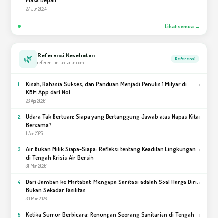
27 Jun 2024
Lihat semua →
Referensi Kesehatan
🌿
Referensi
referensi.insanitarian.com
Kisah, Rahasia Sukses, dan Panduan Menjadi Penulis 1 Milyar di
›
1
KBM App dari Nol
23 Apr 2026
Udara Tak Bertuan: Siapa yang Bertanggung Jawab atas Napas Kita
›
2
Bersama?
1 Apr 2026
Air Bukan Milik Siapa-Siapa: Refleksi tentang Keadilan Lingkungan
›
3
di Tengah Krisis Air Bersih
31 Mar 2026
Dari Jamban ke Martabat: Mengapa Sanitasi adalah Soal Harga Diri,
›
4
Bukan Sekadar Fasilitas
30 Mar 2026
Ketika Sumur Berbicara: Renungan Seorang Sanitarian di Tengah
›
5