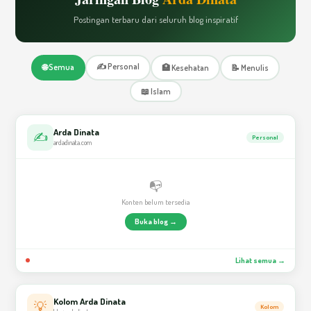
Postingan terbaru dari seluruh blog inspiratif
✍️ Personal
🌐 Semua
🏥 Kesehatan
📝 Menulis
📖 Islam
Arda Dinata
✍️
Personal
ardadinata.com
📭
Konten belum tersedia
Buka blog →
Lihat semua →
Kolom Arda Dinata
💡
Kolom