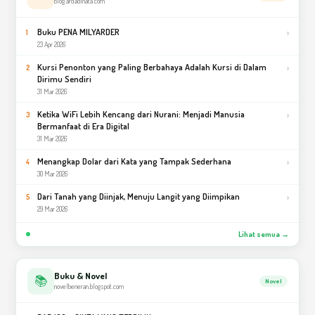
blog.ardadinata.com
Buku PENA MILYARDER
›
1
23 Apr 2026
Kursi Penonton yang Paling Berbahaya Adalah Kursi di Dalam
›
2
Dirimu Sendiri
31 Mar 2026
Ketika WiFi Lebih Kencang dari Nurani: Menjadi Manusia
›
3
Bermanfaat di Era Digital
31 Mar 2026
Menangkap Dolar dari Kata yang Tampak Sederhana
›
4
30 Mar 2026
Dari Tanah yang Diinjak, Menuju Langit yang Diimpikan
›
5
29 Mar 2026
Lihat semua →
Buku & Novel
📚
Novel
novelbeneran.blogspot.com